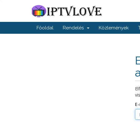
Főoldal
Rendelés
Közlemények
El
vi
E-