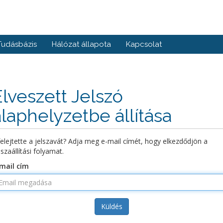
Tudásbázis
Hálózat állapota
Kapcsolat
Elveszett Jelszó
alaphelyzetbe állítása
felejtette a jelszavát? Adja meg e-mail címét, hogy elkezdődjön a
sszaállítási folyamat.
mail cím
Küldés