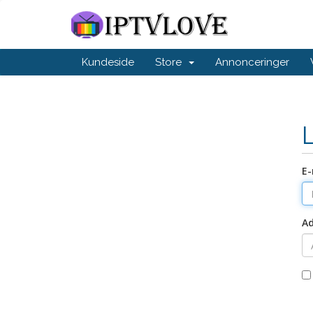
Kundeside
Store
Annonceringer
E-
A