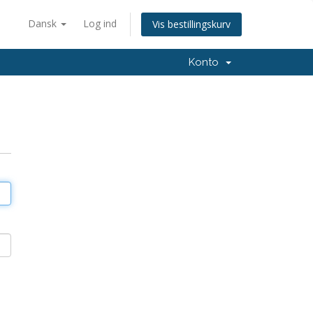
Dansk
Log ind
Vis bestillingskurv
Konto