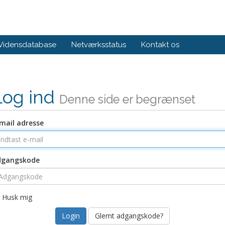
Vidensdatabase
Netværksstatus
Kontakt os
Log ind
Denne side er begrænset
mail adresse
dgangskode
Husk mig
Glemt adgangskode?