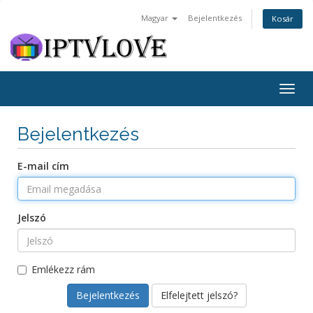
Magyar
Bejelentkezés
Kosár
Togg
navig
Bejelentkezés
E-mail cím
Jelszó
Emlékezz rám
Elfelejtett jelszó?