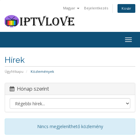
Magyar
Bejelentkezés
Kosár
Togg
navig
Hírek
Ügyfélkapu
Közlemények
Hónap szerint
Nincs megjeleníthető közlemény