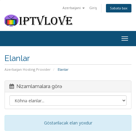
Azerbaijani
Giriş
Səbətə bax
Togg
navig
Elanlar
Azerbaijan Hosting Provider
Elanlar
Nizamlamalara görə
Göstəriləcək elan yoxdur